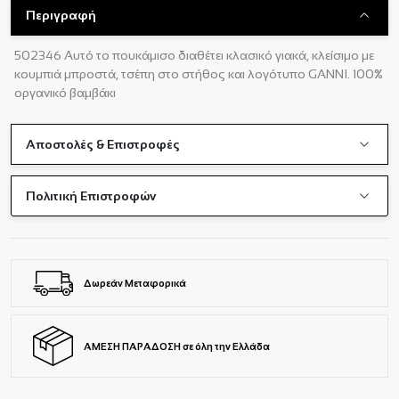
Περιγραφή
502346 Αυτό το πουκάμισο διαθέτει κλασικό γιακά, κλείσιμο με
κουμπιά μπροστά, τσέπη στο στήθος και λογότυπο GANNI. 100%
οργανικό βαμβάκι
Αποστολές & Επιστροφές
Πολιτική Επιστροφών
Δωρεάν Μεταφορικά
ΑΜΕΣΗ ΠΑΡΑΔΟΣΗ σε όλη την Ελλάδα