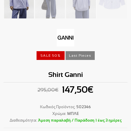
SALE 50%
Last Pieces
Shirt Ganni
147,50€
295,00€
Κωδικός Προϊόντος:
502346
Χρώμα:
ΜΠΛΕ
Διαθεσιμότητα:
Άμεση παραλαβή / Παράδoση 1 έως 3 ημέρες