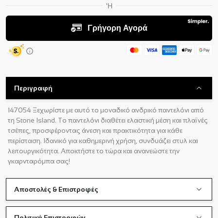
Περιγραφή
147054 Ξεχωρίστε με αυτό το μοναδικό ανδρικό παντελόνι από
τη Stone Island. Το παντελόνι διαθέτει ελαστική μέση και πλαϊνές
τσέπες, προσφέροντας άνεση και πρακτικότητα για κάθε
περίσταση. Ιδανικό για καθημερινή χρήση, συνδυάζει στυλ και
λειτουργικότητα. Αποκτήστε το τώρα και ανανεώστε την
γκαρνταρόμπα σας!
Αποστολές & Επιστροφές
Πολιτική Επιστροφών