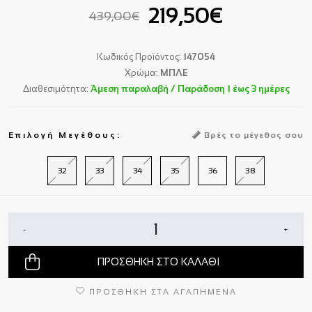
219,50€
439,00€
Κωδικός Προϊόντος:
147054
Χρώμα:
ΜΠΛΕ
Διαθεσιμότητα:
Άμεση παραλαβή / Παράδoση 1 έως 3 ημέρες
Επιλογή Μεγέθους:
Βρές το μέγεθος σου
32
33
34
35
36
38
-
+
ΠΡΟΣΘΗΚΗ ΣΤΟ ΚΑΛΑΘΙ
ΠΡΟΣΘΗΚΗ ΣΤΑ ΑΓΑΠΗΜΕΝΑ