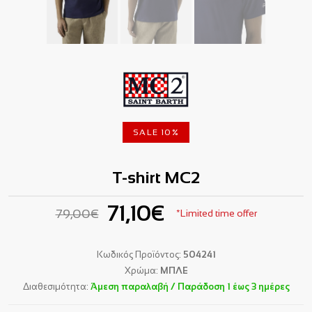
SALE 10%
T-shirt MC2
71,10€
79,00€
*Limited time offer
Κωδικός Προϊόντος:
504241
Χρώμα:
ΜΠΛΕ
Διαθεσιμότητα:
Άμεση παραλαβή / Παράδoση 1 έως 3 ημέρες