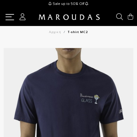
Sale up to 50% Off
Αρχική
T-shirt MC2