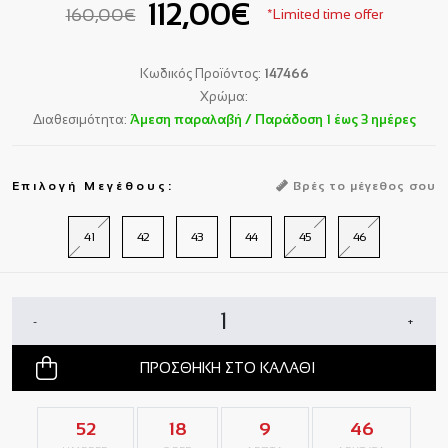
112,00€
160,00€
*Limited time offer
Κωδικός Προϊόντος:
147466
Χρώμα:
Διαθεσιμότητα:
Άμεση παραλαβή / Παράδoση 1 έως 3 ημέρες
Επιλογή Μεγέθους:
Βρές το μέγεθος σου
41
42
43
44
45
46
-
+
ΠΡΟΣΘΗΚΗ ΣΤΟ ΚΑΛΑΘΙ
52
18
9
45