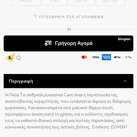
ΗΜΕΡΕΣ
ΩΡΕΣ
ΛΕΠΤΑ
ΔΕΥΤ/ΤΑ
ΠΡΟΣΘΗΚΗ ΣΤΑ ΑΓΑΠΗΜΕΝΑ
Περιγραφή
147466 Τα ανδρικά μοκασίνια Gant είναι η πεμπτουσία της
ανεπιτήδευτης κομψότητας, που εντάσσεται άψογα σε διάφορες
εμφανίσεις. Κατασκευασμένα από μαλακό δέρμα σουέτ,
προσφέρουν άνεση κατά τη χρήση, και ο ευέλικτος σχεδιασμός
τους τα καθιστά ιδανική επιλογή για πολλές περιστάσεις, από
κοινωνικές συναντήσεις έως αστικές βόλτες. Σύνθεση: ΣΟΥΕΝΤ