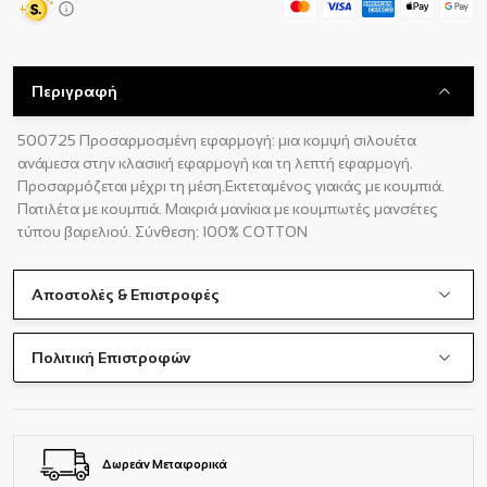
Περιγραφή
500725 Προσαρμοσμένη εφαρμογή: μια κομψή σιλουέτα
ανάμεσα στην κλασική εφαρμογή και τη λεπτή εφαρμογή.
Προσαρμόζεται μέχρι τη μέση.Εκτεταμένος γιακάς με κουμπιά.
Πατιλέτα με κουμπιά. Μακριά μανίκια με κουμπωτές μανσέτες
τύπου βαρελιού. Σύνθεση: 100% COTTON
Αποστολές & Επιστροφές
Πολιτική Επιστροφών
Δωρεάν Μεταφορικά