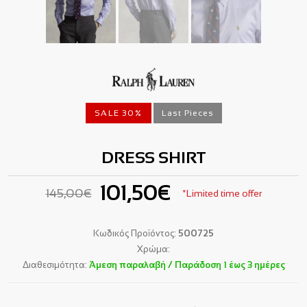
SALE 30%
Last Pieces
DRESS SHIRT
101,50€
145,00€
*Limited time offer
Κωδικός Προϊόντος:
500725
Χρώμα:
Διαθεσιμότητα:
Άμεση παραλαβή / Παράδoση 1 έως 3 ημέρες