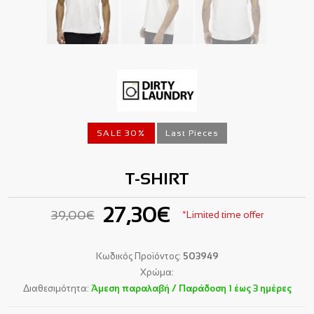
SALE 30%
Last Pieces
T-SHIRT
27,30€
39,00€
*Limited time offer
Κωδικός Προϊόντος:
503949
Χρώμα:
Διαθεσιμότητα:
Άμεση παραλαβή / Παράδoση 1 έως 3 ημέρες