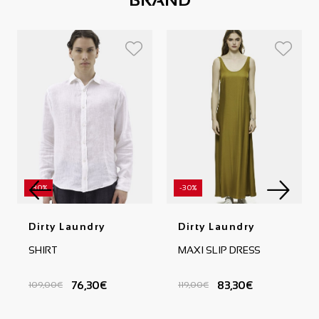
-30%
-30%
Dirty Laundry
Dirty Laundry
SHIRT
MAXI SLIP DRESS
76,30€
83,30€
109,00€
119,00€