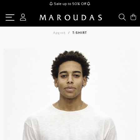
Sale up to 50% Off
Αρχική
T-SHIRT