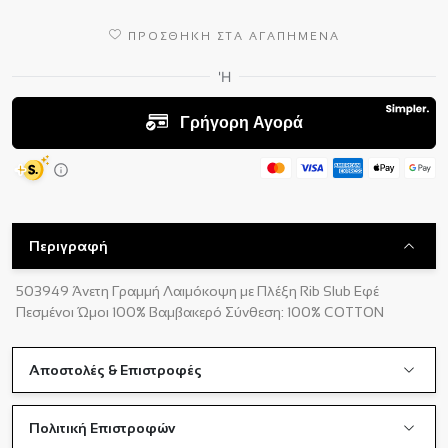
ΠΡΟΣΘΗΚΗ ΣΤΑ ΑΓΑΠΗΜΕΝΑ
Περιγραφή
503949 Άνετη Γραμμή Λαιμόκοψη με Πλέξη Rib Slub Εφέ
Πεσμένοι Ώμοι 100% Βαμβακερό Σύνθεση: 100% COTTON
Αποστολές & Επιστροφές
Πολιτική Επιστροφών