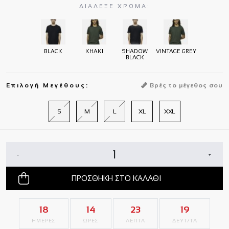
ΔΙΑΛΕΞΕ ΧΡΩΜΑ:
BLACK
KHAKI
SHADOW
VINTAGE GREY
BLACK
Επιλογή Μεγέθους:
Βρές το μέγεθος σου
S
M
L
XL
XXL
-
+
ΠΡΟΣΘΗΚΗ ΣΤΟ ΚΑΛΑΘΙ
18
14
23
18
ΗΜΕΡΕΣ
ΩΡΕΣ
ΛΕΠΤΑ
ΔΕΥΤ/ΤΑ