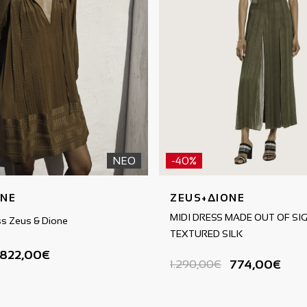
ΝΕΟ
-40%
ΟΝΕ
ZEUS+ΔΙΟΝΕ
MIDI DRESS MADE OUT OF SI
ress Zeus & Dione
TEXTURED SILK
822,00€
774,00€
1.290,00€