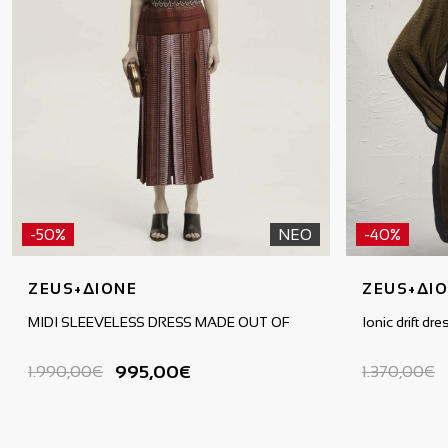
-50%
ΝΕΟ
-40%
ZEUS+ΔΙΟΝΕ
ZEUS+ΔΙ
MIDI SLEEVELESS DRESS MADE OUT OF
Ionic drift d
995,00€
1.990,00€
1.370,00€