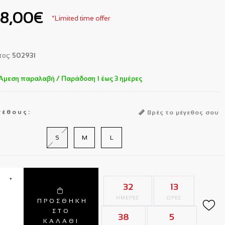
8,00€
*Limited time offer
τος:
502931
Άμεση παραλαβή / Παράδoση 1 έως 3 ημέρες
γέθους:
Βρές το μέγεθος σου
S
M
L
+
32
13
ΗΜΕΡΕΣ
ΩΡΕΣ
ΠΡΟΣΘΗΚΗ
ΣΤΟ
38
4
ΚΑΛΑΘΙ