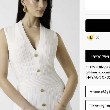
Περιγραφή
502931 Φόρεμα
& Flare. Κου
ΝΑΥΛΟΝ 070%
Αποστολές 
Πολιτική Ε