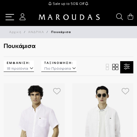
Sale up to 50% Off
Αρχική
ΑΝΔΡΙΚΑ
Πουκάμισα
Πουκάμισα
ΕΜΦΑΝΙΣΗ:
ΤΑΞΙΝΌΜΗΣΗ: