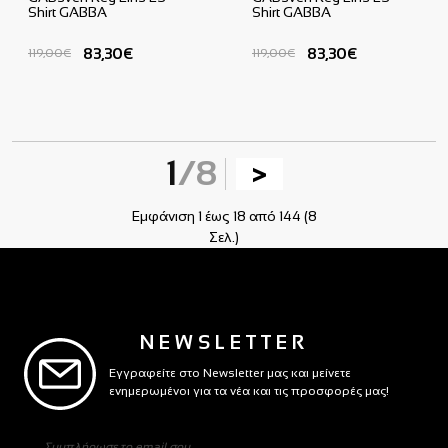
Shirt GABBA
Shirt GABBA
83,30€
83,30€
119,00€
119,00€
1
/8
>
Εμφάνιση 1 έως 18 από 144 (8
Σελ.)
NEWSLETTER
Εγγραφείτε στο Newsletter μας και μείνετε
ενημερωμένοι για τα νέα και τις προσφορές μας!