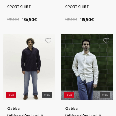
SPORT SHIRT
SPORT SHIRT
136,50€
115,50€
195,00€
165,00€
-30%
ΝΕΟ
-30%
ΝΕΟ
Gabba
Gabba
GABsven Reg Lins LS
GABsven Reg Lins LS