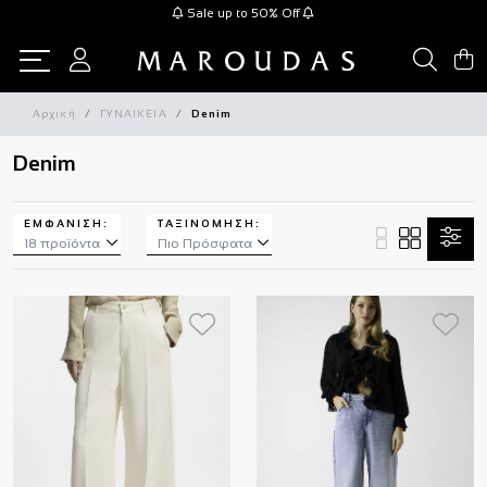
Sale up to 50% Off
Αρχική
ΓΥΝΑΙΚΕΙΑ
Denim
Denim
ΕΜΦΑΝΙΣΗ:
ΤΑΞΙΝΌΜΗΣΗ: