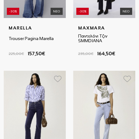
-30%
ΝΕΟ
-30%
ΝΕΟ
MARELLA
MAXMARA
Παντελόνι Τζιν
Trouser Pagina Marella
SMMDIANA
157,50€
164,50€
225,00€
235,00€