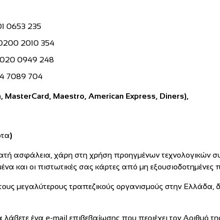
01 0653 235
 0200 2010 354
9020 0949 248
54 7089 704
, MasterCard, Maestro, American Express, Diners),
ρτα
)
υνατή ασφάλεια, χάρη στη χρήση προηγμένων τεχνολογικών σ
να και οι πιστωτικές σας κάρτες από μη εξουσιοδοτημένες 
τους μεγαλύτερους τραπεζικούς οργανισμούς στην Ελλάδα, δ
λάβετε ένα e-mail επιβεβαίωσης που περιέχει τον Αριθμό τ