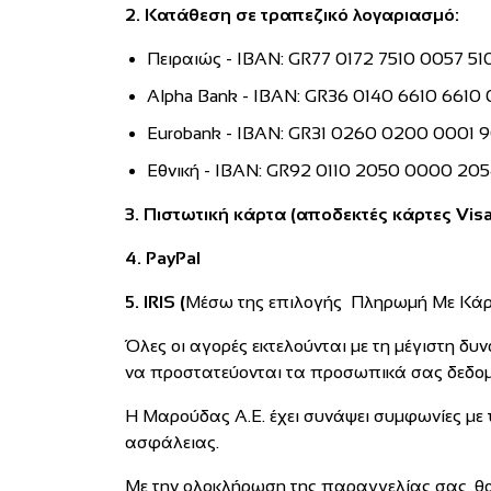
2. Κατάθεση σε τραπεζικό λογαριασμό:
Πειραιώς - IBAN: GR77 0172 7510 0057 51
Alpha Bank - IBAN: GR36 0140 6610 6610
Eurobank - IBAN: GR31 0260 0200 0001 
Εθνική - IBAN: GR92 0110 2050 0000 20
3. Πιστωτική κάρτα (αποδεκτές κάρτες Visa
4. PayPal
5. IRIS (
Μέσω της επιλογής Πληρωμή Με Κά
Όλες οι αγορές εκτελούνται με τη μέγιστη δ
να προστατεύονται τα προσωπικά σας δεδομέ
Η Μαρούδας Α.Ε. έχει συνάψει συμφωνίες με 
ασφάλειας.
Με την ολοκλήρωση της παραγγελίας σας, θα 