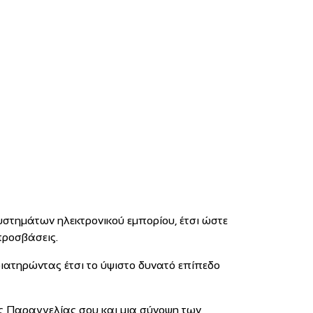
υστημάτων ηλεκτρονικού εμπορίου, έτσι ώστε
προσβάσεις.
ιατηρώντας έτσι το ύψιστο δυνατό επίπεδο
ης Παραγγελίας σου και μια σύνοψη των