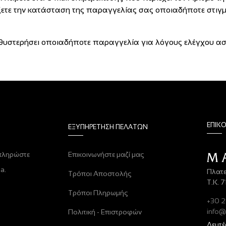
ξετε την κατάσταση της παραγγελίας σας οποιαδήποτε στιγμή
αθυστερήσει οποιαδήποτε παραγγελία για λόγους ελέγχου ασ
ΕΠΙΚ
ΕΞΥΠΗΡΈΤΗΣΗ ΠΕΛΑΤΏΝ
πληρώστε
Επικοινωνήστε μαζί μας
a.
Πλατε
Τρόποι Αποστολής
T.K. 
Τρόποι Πληρωμής
+30 2
info@
Πολιτική - Επιστροφών
Δευτέ