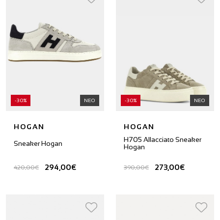
-30%
ΝΕΟ
-30%
ΝΕΟ
HOGAN
HOGAN
H705 Allacciato Sneaker
Sneaker Hogan
Hogan
294,00€
273,00€
420,00€
390,00€