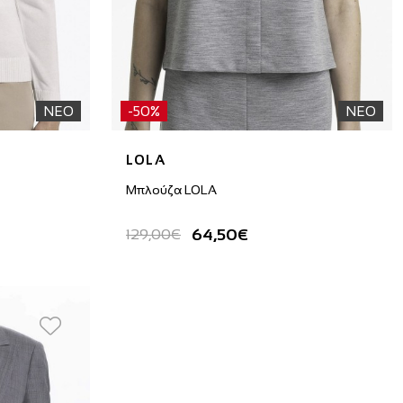
ΝΕΟ
-50%
ΝΕΟ
LOLA
Μπλούζα LOLA
64,50€
129,00€