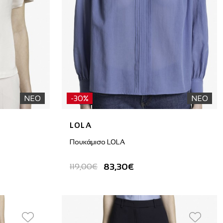
ΝΕΟ
-30%
ΝΕΟ
LOLA
Πουκάμισο LOLA
83,30€
119,00€