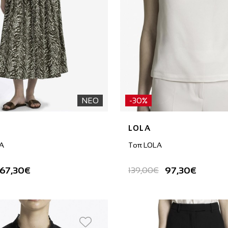
ΝΕΟ
-30%
LOLA
A
Τοπ LOLA
167,30€
97,30€
139,00€