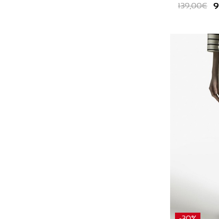
9
139,00€
-30%