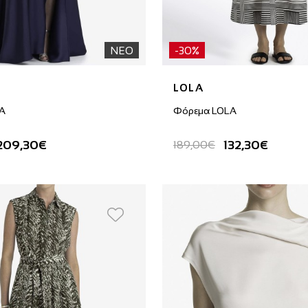
ΝΕΟ
-30%
LOLA
A
Φόρεμα LOLA
209,30€
132,30€
189,00€