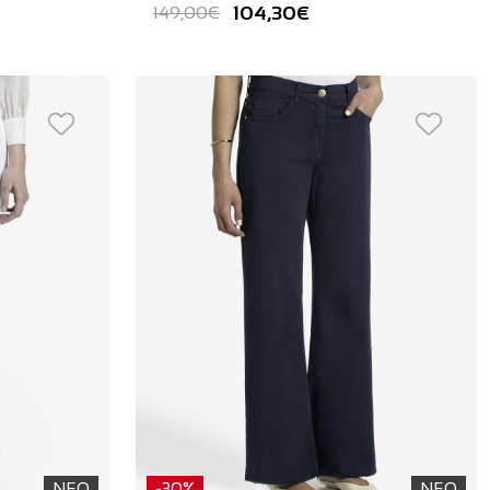
104,30€
149,00€
ΝΕΟ
-30%
ΝΕΟ