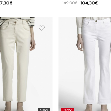
7,30€
104,30€
149,00€
ΝΕΟ
-30%