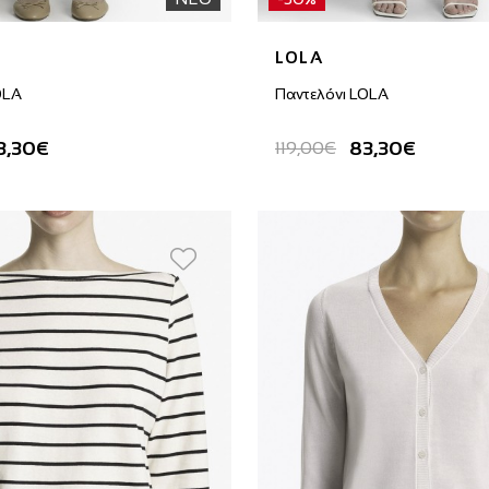
LOLA
OLA
Παντελόνι LOLA
3,30€
83,30€
119,00€