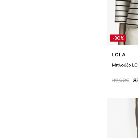
-30%
LOLA
Μπλούζα L
8
119,00€