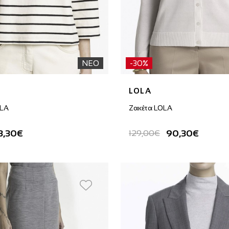
ΝΕΟ
-30%
LOLA
OLA
Ζακέτα LOLA
3,30€
90,30€
129,00€