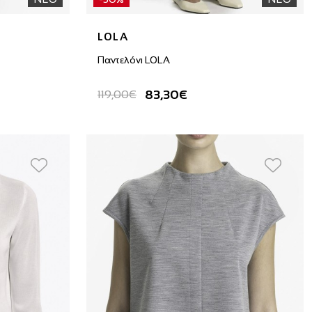
LOLA
Παντελόνι LOLA
83,30€
119,00€