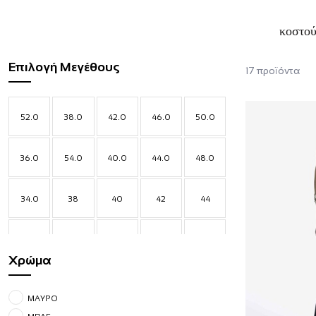
κοστού
Επιλογή Μεγέθους
17
προϊόντα
52.0
38.0
42.0
46.0
50.0
36.0
54.0
40.0
44.0
48.0
34.0
38
40
42
44
45
46
48
S
M
Χρώμα
L
XL
ΜΑΥΡΟ