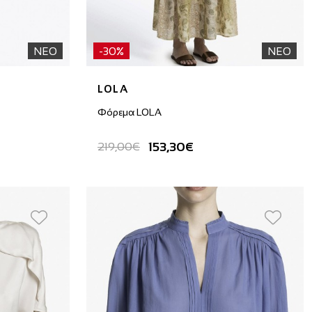
ΝΕΟ
-30%
ΝΕΟ
LOLA
Φόρεμα LOLA
153,30€
219,00€